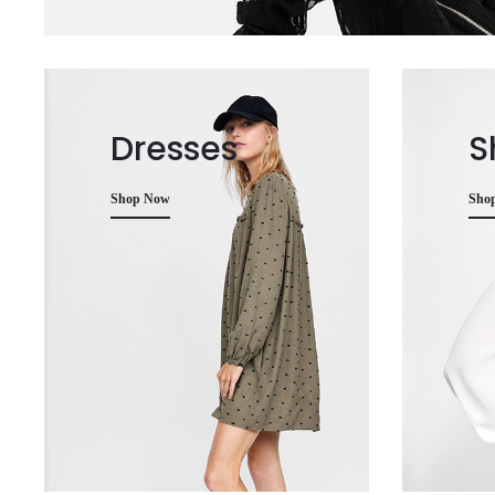
Dresses
S
Shop Now
Sho