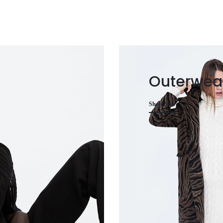
Outerwea
Shop Now