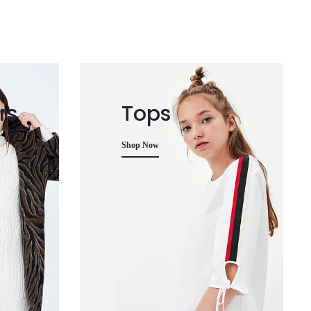
rs
Tops
Shop Now