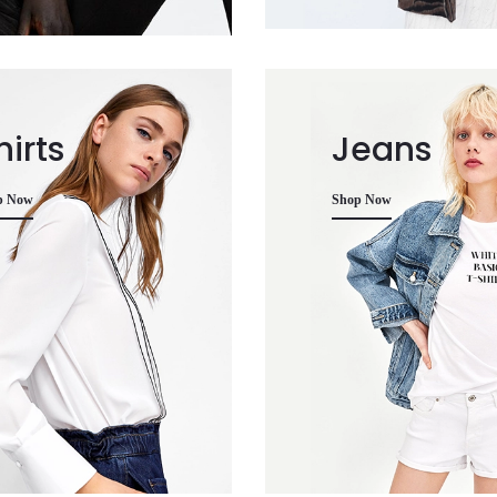
hirts
Jeans
p Now
Shop Now