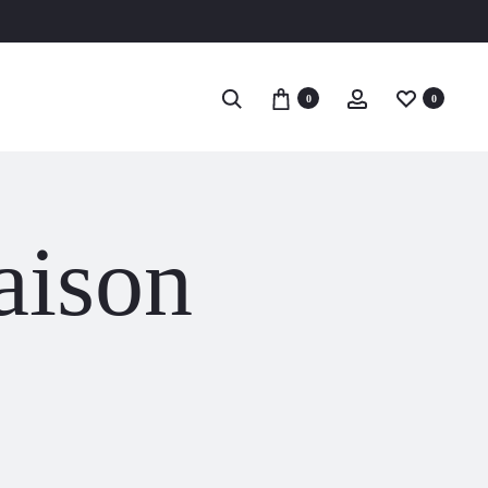
Recherche
Account
0
0
aison