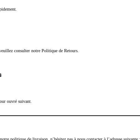
apidement.
veuillez consulter notre
Politique de Retours
.
s
our ouvré suivant.
tre politique de livraison, n’hésitez pas à nous contacter à l’adresse suivante :