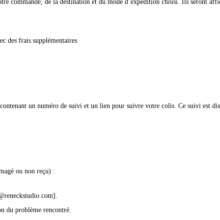
 votre commande, de la destination et du mode d’expédition choisi. Ils seront a
ec des frais supplémentaires
tenant un numéro de suivi et un lien pour suivre votre colis. Ce suivi est disp
mmagé ou non reçu) :
@reneckstudio.com
].
on du problème rencontré.