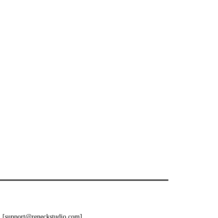
 [
support@reneckstudio.com
].