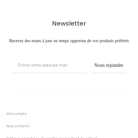
e
s
Newsletter
o
Recevez des mises à jour en temps opportun de vos produits préférés
u
h
a
i
t
Mon compte
s
Nous contacter