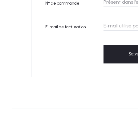
d
N° de commande
e
E-mail de facturation
s
c
Suiv
o
m
m
a
n