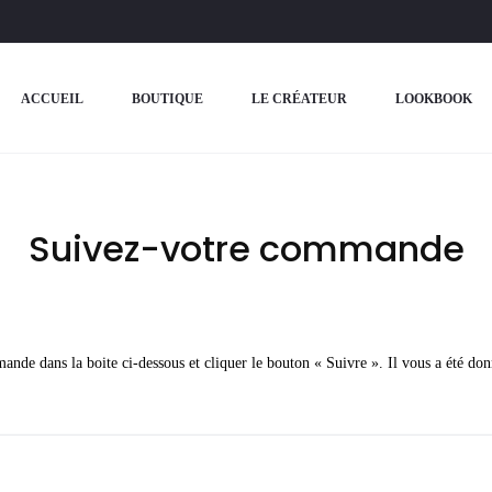
Liste de souhaits
Suivi des commandes
0
0
ACCUEIL
BOUTIQUE
LE CRÉATEUR
LOOKBOOK
Suivez-votre commande
nde dans la boite ci-dessous et cliquer le bouton « Suivre ». Il vous a été don