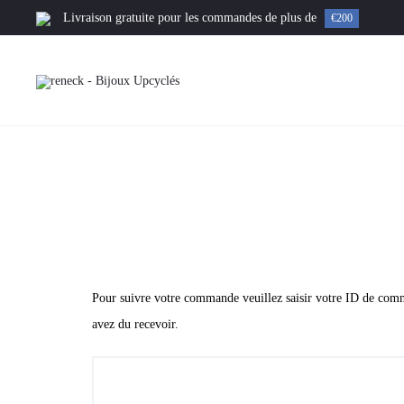
Livraison gratuite pour les commandes de plus de
€200
Panier
S
u
i
Pour suivre votre commande veuillez saisir votre ID de comma
v
avez du recevoir.
i