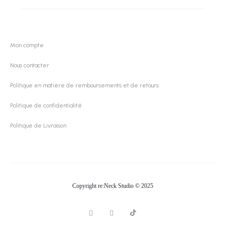
Mon compte
Nous contacter
Politique en matière de remboursements et de retours
Politique de confidentialité
Politique de Livraison
Copyright re:Neck Studio © 2025
T
I
P
i
n
i