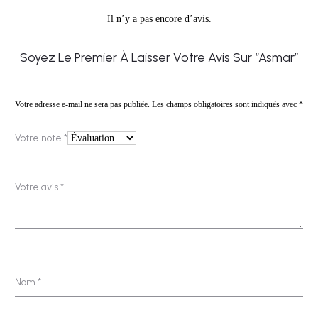
Il n’y a pas encore d’avis.
A
Soyez Le Premier À Laisser Votre Avis Sur “Asmar”
v
i
Votre adresse e-mail ne sera pas publiée.
Les champs obligatoires sont indiqués avec
*
s
Votre note
*
Votre avis
*
Nom
*