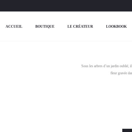
ACCUEIL
BOUTIQUE
LE CRÉATEUR
LOOKBOOK
Sous les arbres d’un jardin oublié, il
fleur gravée da