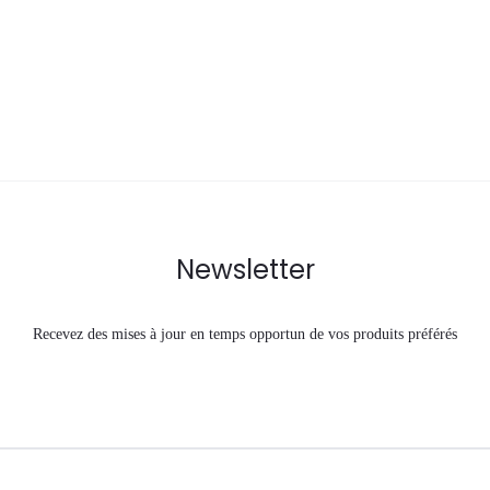
est :
était :
est :
100,00 €.
130,00 €.
100,00 €.
1
Newsletter
Recevez des mises à jour en temps opportun de vos produits préférés