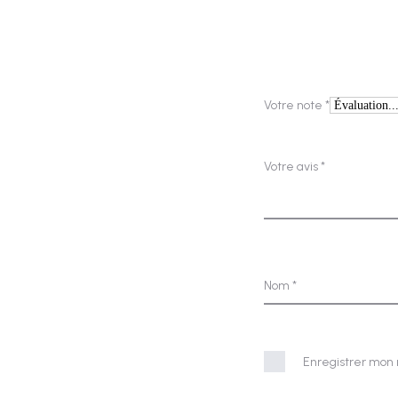
A
v
i
s
Votre note
*
Votre avis
*
Nom
*
Enregistrer mon 