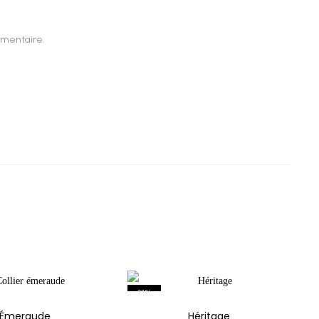
mmentaire.
23%
Émeraude
Héritage
ÉPUISÉ