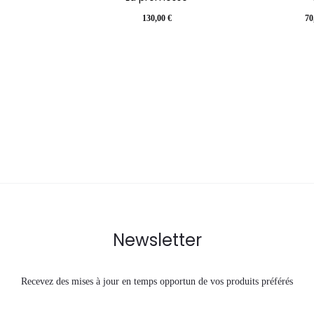
Le
130,00
€
70
prix
actuel
i
est :
é
70,00 €.
10
Newsletter
Recevez des mises à jour en temps opportun de vos produits préférés