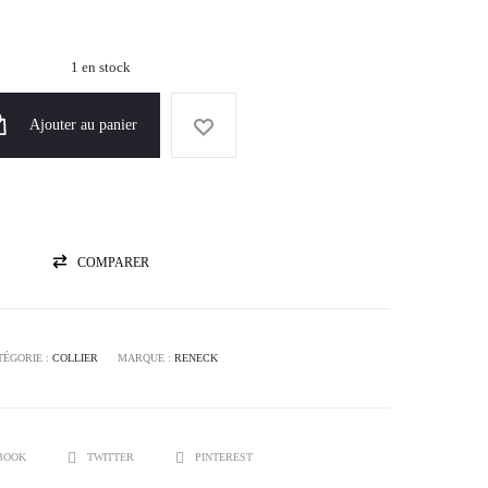
1 en stock
Ajouter au panier
COMPARER
TÉGORIE :
COLLIER
MARQUE :
RENECK
BOOK
TWITTER
PINTEREST