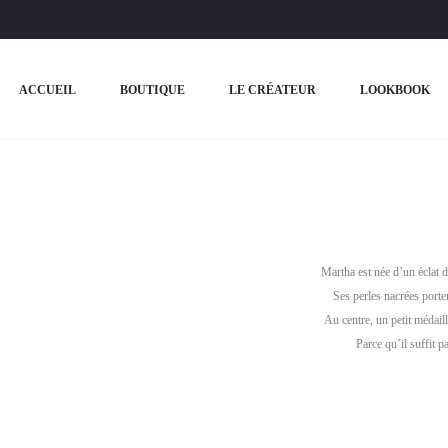
ACCUEIL
BOUTIQUE
LE CRÉATEUR
LOOKBOOK
Martha est née d’un éclat de
Ses perles nacrées porte
Au centre, un petit médail
Parce qu’il suffit p