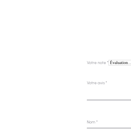
A
v
i
s
Votre note
*
Votre avis
*
Nom
*