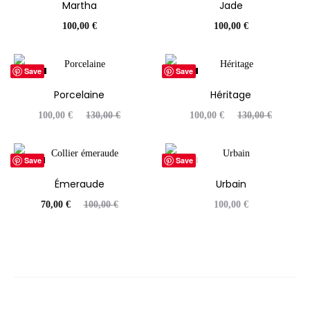
Martha
Jade
100,00
€
100,00
€
Save
Save
23%
23%
Porcelaine
Héritage
ÉPUISÉ
ÉPUISÉ
Le
Le
Le
Le
100,00
€
130,00
€
100,00
€
130,00
€
prix
prix
prix
prix
actuel
initial
actuel
initial
Save
Save
30%
ÉPUISÉ
est :
était :
est :
était :
Émeraude
Urbain
100,00 €.
130,00 €.
100,00 €.
130,00 €.
Le
Le
70,00
€
100,00
€
100,00
€
prix
prix
actuel
initial
est :
était :
70,00 €.
100,00 €.