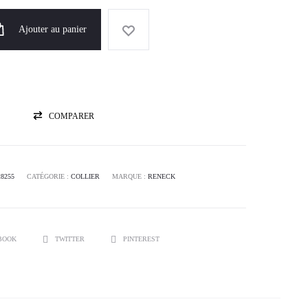
Ajouter au panier
COMPARER
28255
CATÉGORIE :
COLLIER
MARQUE :
RENECK
BOOK
TWITTER
PINTEREST