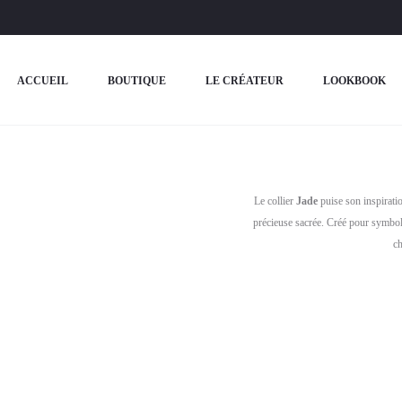
ACCUEIL
BOUTIQUE
LE CRÉATEUR
LOOKBOOK
Le collier
Jade
puise son inspiratio
précieuse sacrée. Créé pour symbolis
ch