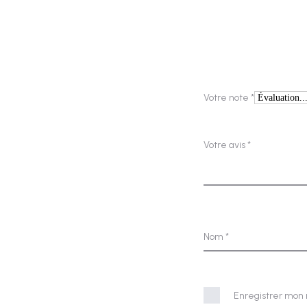
A
v
i
s
Votre note
*
Votre avis
*
Nom
*
Enregistrer mon 